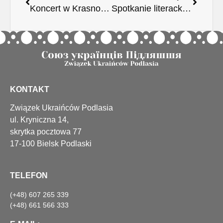
Koncert w Krasnowsi
Spotkanie literackie z laureatami konkursu „Piszemo po swojomu” w Dubiczach Cerkiewnych
KONTAKT
Związek Ukraińców Podlasia
ul. Kryniczna 14,
skrytka pocztowa 77
17-100 Bielsk Podlaski
TELEFON
(+48) 607 265 339
(+48) 661 566 333