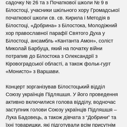
садочку № 26 та з Початкової школи № 9 в
Білостоці, учасники шкільного хору Громадської
початкової школи св. св. Кирила і Методія в
Білостоці, «Добрина» з Білостока, Молодіжний
хор православної парафії Святого Духа у
Білостоці, ансамбль «Кантанта Амон», соліст
Миколай Барбуца, який на початку війни
потрапив до Білостока з Олександрії з
Кіровоградської області, а також фольк-гурт
«Монисто» з Варшави.
Концерт зорганізував Білостоцький відділ
Союзу українців Підляшшя. У його проведення
активно включилися голова відділу, водночас
заступник голови Союзу українців Підляшшя –
Лука Бадовець, а також дівчата з “Добрини” та
їхні товаришки, які підготували всім присутнім