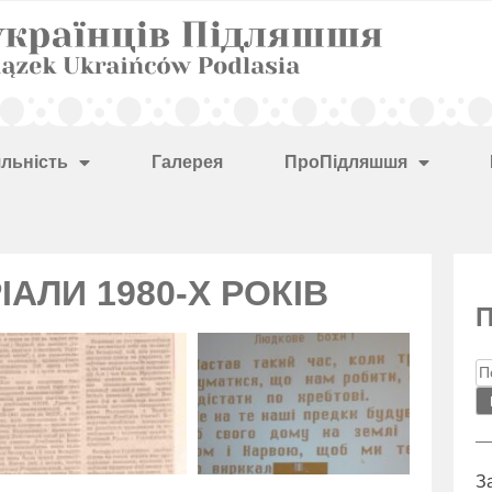
яльність
Галерея
ПроПідляшшя
ІАЛИ 1980-Х РОКІВ
З